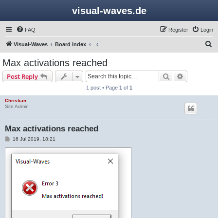
visual-waves.de
FAQ
Register
Login
S
Visual-Waves
Board index
e
Max activations reached
a
Search
Advanced s
Post Reply
r
1 post • Page
1
of
1
c
Christian
h
Site Admin
Max activations reached
P
16 Jul 2019, 18:21
o
s
t