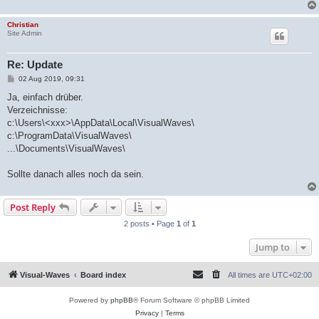
Christian
Site Admin
Re: Update
P
02 Aug 2019, 09:31
o
s
Ja, einfach drüber.
t
Verzeichnisse:
c:\Users\<xxx>\AppData\Local\VisualWaves\
c:\ProgramData\VisualWaves\
...\Documents\VisualWaves\
Sollte danach alles noch da sein.
Post Reply
2 posts • Page
1
of
1
Jump to
Visual-Waves
Board index
All times are
UTC+02:00
Powered by
phpBB
® Forum Software © phpBB Limited
Privacy
|
Terms