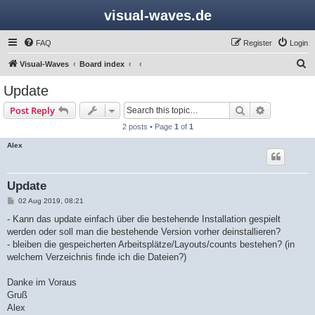
visual-waves.de
FAQ
Register
Login
S
Visual-Waves
Board index
e
Update
a
Search
Advanced s
Post Reply
r
2 posts • Page
1
of
1
c
Alex
h
Update
P
02 Aug 2019, 08:21
o
s
- Kann das update einfach über die bestehende Installation gespielt
t
werden oder soll man die bestehende Version vorher deinstallieren?
- bleiben die gespeicherten Arbeitsplätze/Layouts/counts bestehen? (in
welchem Verzeichnis finde ich die Dateien?)
Danke im Voraus
Gruß
Alex